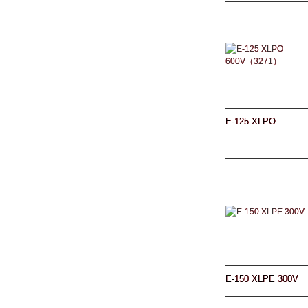
E-125 XLPO
600V（3271）
E-150 XLPE 300V