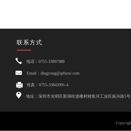
联系方式
电话：0755-33897988
Email：dingyong@qifurui.com
传真：0755-33843991-4
地址：深圳市光明区新湖街道楼村鲤鱼河工业区振兴路5号
Copyri