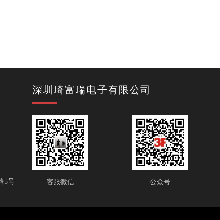
深圳琦富瑞电子有限公司
路5号
客服微信
公众号