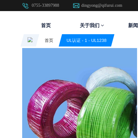
0755-33897988
dingyong@qifurui.com
首页
关于我们
新闻
首页
UL认证 - 1 -
UL1238