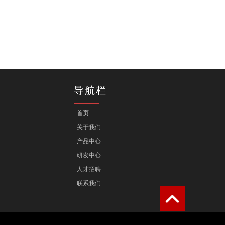
导航栏
首页
关于我们
产品中心
研发中心
人才招聘
联系我们