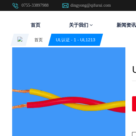
0755-33897988
dingyong@qifurui.com
首页
关于我们
新闻资讯
首页
UL认证 - 1 -
UL1213