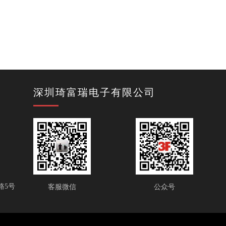
深圳琦富瑞电子有限公司
路5号
客服微信
公众号