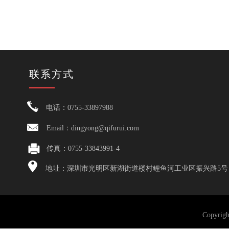
联系方式
电话：0755-33897988
Email：dingyong@qifurui.com
传真：0755-33843991-4
地址：深圳市光明区新湖街道楼村鲤鱼河工业区振兴路5号
Copyri