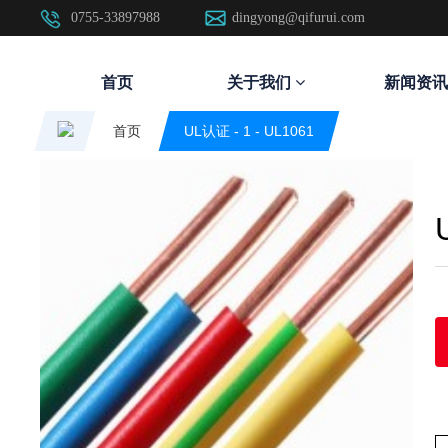
0755-33897988
dingyong@qifurui.com
首页
关于我们
新闻资讯
首页
UL认证 - 1 -
UL1061