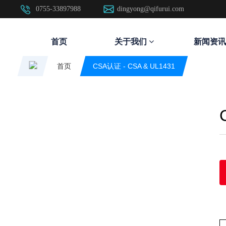
0755-33897988
dingyong@qifurui.com
首页
关于我们
新闻资讯
首页
CSA认证 -
CSA & UL1431