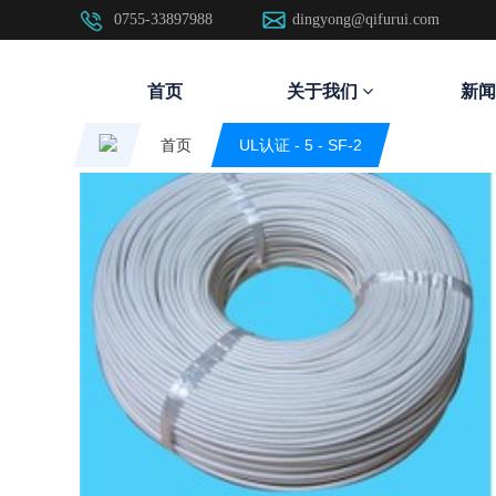
0755-33897988
dingyong@qifurui.com
首页
关于我们
新闻
首页
UL认证 - 5 -
SF-2