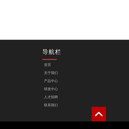
导航栏
首页
关于我们
产品中心
研发中心
人才招聘
联系我们