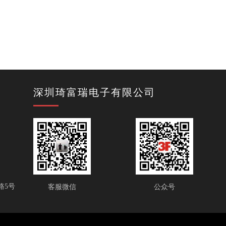
深圳琦富瑞电子有限公司
路5号
客服微信
公众号