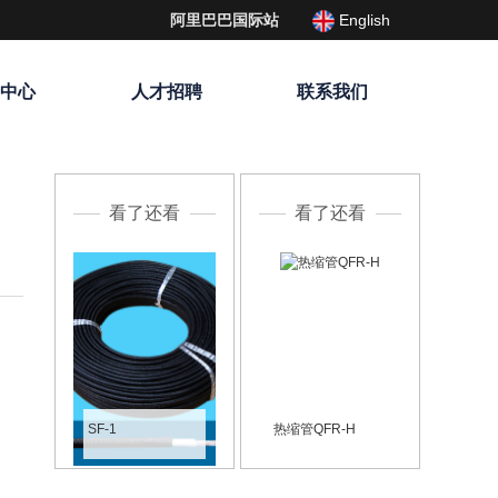
English
阿里巴巴国际站
载中心
人才招聘
联系我们
看了还看
看了还看
SF-1
热缩管QFR-H