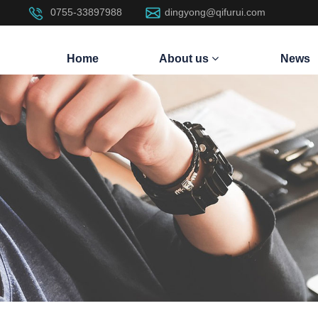
0755-33897988
dingyong@qifurui.com
Home
About us
News