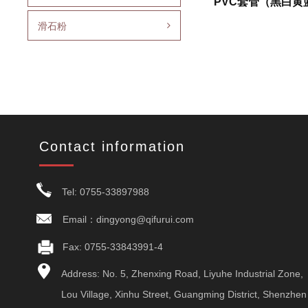
PVC套管（黑白黄蓝
滑石粉
Contact information
Tel: 0755-33897988
Email：dingyong@qifurui.com
Fax: 0755-33843991-4
Address: No. 5, Zhenxing Road, Liyuhe Industrial Zone,
Lou Village, Xinhu Street, Guangming District, Shenzhen