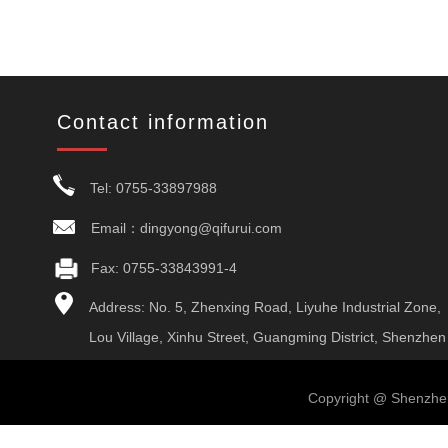
Contact information
Tel: 0755-33897988
Email：dingyong@qifurui.com
Fax: 0755-33843991-4
Address: No. 5, Zhenxing Road, Liyuhe Industrial Zone,
Lou Village, Xinhu Street, Guangming District, Shenzhen
Copyright @ Shenzhen Q