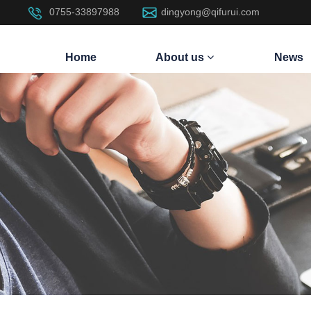
0755-33897988
dingyong@qifurui.com
Home
About us
News