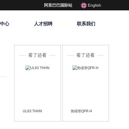
English
阿里巴巴国际站
载中心
人才招聘
联系我们
看了还看
看了还看
UL83 THHN
热缩管QFR-H