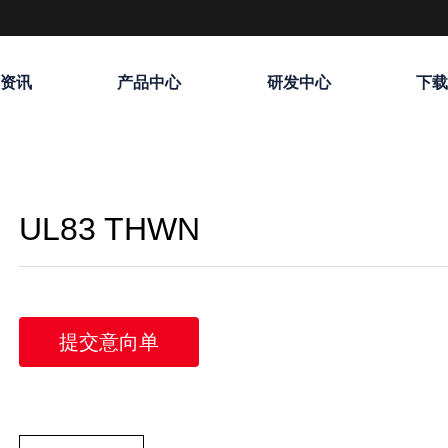
资讯
产品中心
研发中心
下
UL83 THWN
提交意向单