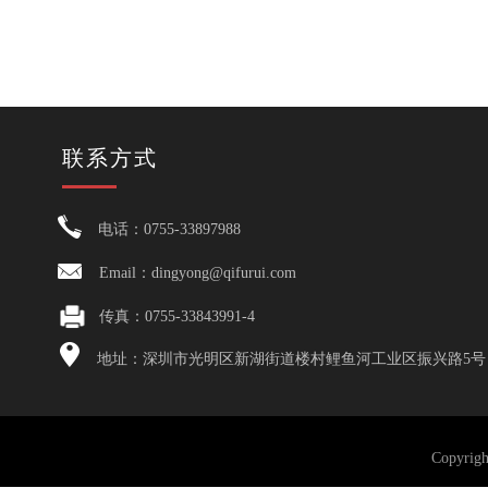
联系方式
电话：0755-33897988
Email：dingyong@qifurui.com
传真：0755-33843991-4
地址：深圳市光明区新湖街道楼村鲤鱼河工业区振兴路5号
Copyri