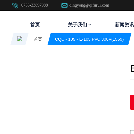
0755-33897988
dingyong@qifurui.com
首页
关于我们
新闻资讯
首页
CQC - 105 -
E-105 PVC 300V(1569)