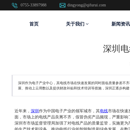
0755-33897988
dingyong@qifurui.com
首页
关于我们
新闻资讯
深圳电
深圳作为电子产业中心，其电线市场在快速发展的同时面临质量参差不齐
展、推动上云用数以及提供财政补贴和技术培训等措施，深圳正逐步构建
近年来，
深圳
作为中国电子产业的领军城市，其
电线
市场在快速
面，市场上的电线产品良莠不齐，假冒伪劣产品频现，严重影响
深圳市市场监督管理局加强了对电线产品的质量监管，实施更为
的生产技术和设备，推动电线行业的智能制造和绿色发展。在数