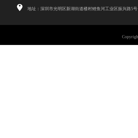
地址：深圳市光明区新湖街道楼村鲤鱼河工业区振兴路5号
Copyri