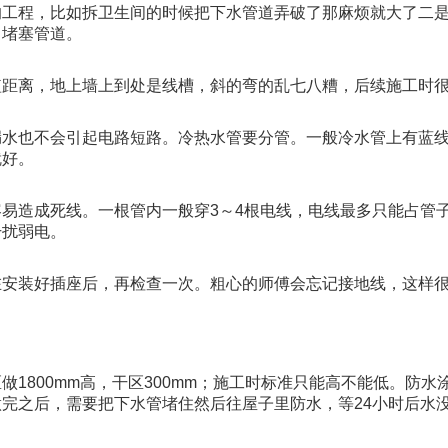
的工程，比如拆卫生间的时候把下水管道弄破了那麻烦就大了二
，堵塞管道。
短距离，地上墙上到处是线槽，斜的弯的乱七八糟，后续施工时
漏水也不会引起电路短路。冷热水管要分管。一般冷水管上有蓝
就好。
易造成死线。一根管内一般穿3～4根电线，电线最多只能占管子
干扰弱电。
在安装好插座后，再检查一次。粗心的师傅会忘记接地线，这样
1800mm高，干区300mm；施工时标准只能高不能低。防水
完之后，需要把下水管堵住然后往屋子里防水，等24小时后水