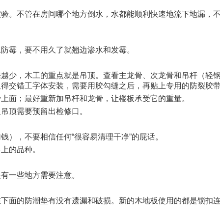
实验。不管在房间哪个地方倒水，水都能顺利快速地流下地漏，
水防霉，要不用久了就翘边渗水和发霉。
来越少，木工的重点就是吊顶。查看主龙骨、次龙骨和吊杆（轻
板得交错工字体安装，需要用胶勾缝之后，再贴上专用的防裂胶
骨上面；最好重新加吊杆和龙骨，让楼板承受它的重量。
板吊顶需要预留出检修口。
钱），不要相信任何“很容易清理干净”的屁话。
具上的品种。
是有一些地方需要注意。
在下面的防潮垫有没有遗漏和破损。新的木地板使用的都是锁扣