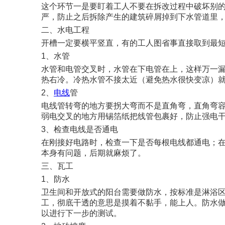
这个环节一是要盯着工人不要在拆改过程中破坏别
严，防止之后拆除产生的建筑碎屑掉到下水管道里
二、水电工程
开槽一定要横平竖直，有的工人图省事直接取到最
1、水管
水管和电管交叉时，水管在下电管在上，这样万一
热右冷。冷热水管不接太近（避免热水很快变凉）
2、
电线
管
电线管转弯的地方要拐大弯而不是直角弯，直角弯容
弱电交叉的地方用锡箔纸把线管包裹好，防止强电
3、检查电线是否通电
在刚接好电路时，检查一下是否每根电线都通电；
本身有问题，后期就麻烦了。
三、瓦工
1、防水
卫生间和开放式的阳台需要做防水，按标准是淋浴区做
工，彻底干透的意思是摸着不黏手，能上人。防水做
以进行下一步的测试。