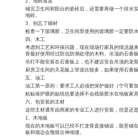
2、地砖坡度
铺完卫生间和阳台的瓷砖后，还需要再做一个排水
地砖。
3、别忘了辅材
检查一下玻璃胶，卫生间里使用的玻璃胶一定要防
四、木工
考虑到工艺和环保问题，现在现场打家具的情况越
骨最好使用经过防虫防潮处理的木料。吊顶的石膏
吊灯不能安装在石膏板上，也不建议安在吊顶的龙
厨房卫生间的天花板上管道比较多，如果使用石膏
五、油工
油工第一原则：要求工人必须把保护做好（宁可要加
粘贴保护膜的贴纸也要选择不会残留胶水在地板家
六、包安装的主材
这些主材通常由商家的专业工人进行安装，但是还
1、木地板
现在的木地板可以已经不打龙骨直接铺设，留意铺
板和墙边会预留出伸缩缝。