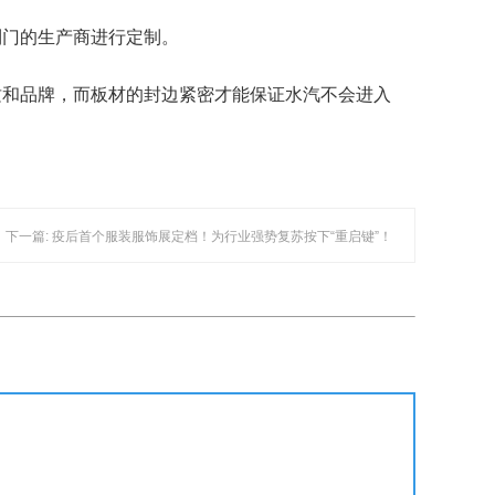
到门的生产商进行定制。
质和品牌，而板材的封边紧密才能保证水汽不会进入
下一篇: 疫后首个服装服饰展定档！为行业强势复苏按下“重启键”！