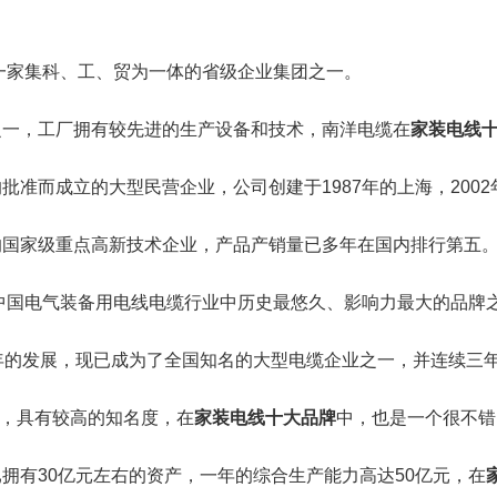
是一家集科、工、贸为一体的省级企业集团之一。
之一，工厂拥有较先进的生产设备和技术，南洋电缆在
家装电线
准而成立的大型民营企业，公司创建于1987年的上海，200
的国家级重点高新技术企业，产品产销量已多年在国内排行第五
是中国电气装备用电线电缆行业中历史最悠久、影响力最大的品牌
年的发展，现已成为了全国知名的大型电缆企业之一，并连续三年
月，具有较高的知名度，在
家装电线十大品牌
中，也是一个很不错
拥有30亿元左右的资产，一年的综合生产能力高达50亿元，在