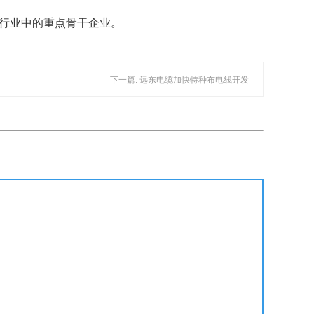
缆行业中的重点骨干企业。
下一篇: 远东电缆加快特种布电线开发