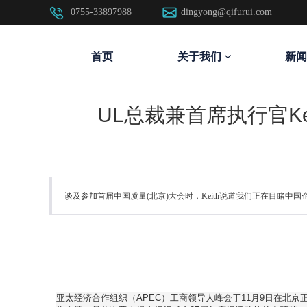
0755-33897988
dingyong@qifurui.com
首页
关于我们
新闻
UL总裁兼首席执行官Kei
谈及参加首届中国质量(北京)大会时，Keith说道我们正在目
亚太经济合作组织（APEC）工商领导人峰会于11月9日在北京