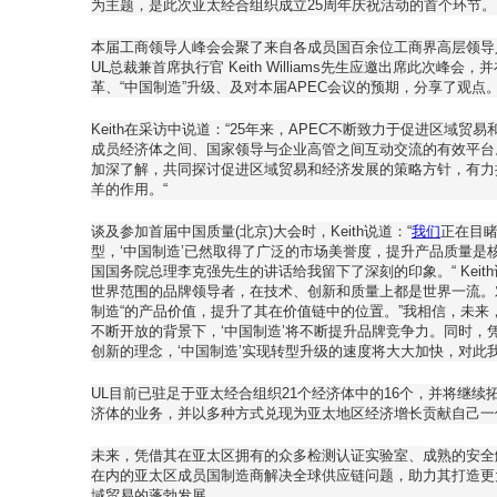
为主题，是此次亚太经合组织成立25周年庆祝活动的首个环节。
本届工商领导人峰会会聚了来自各成员国百余位工商界高层领导
UL总裁兼首席执行官 Keith Williams先生应邀出席此次峰
革、“中国制造”升级、及对本届APEC会议的预期，分享了观点
Keith在采访中说道：“25年来，APEC不断致力于促进区域贸
成员经济体之间、国家领导与企业高管之间互动交流的有效平台。
加深了解，共同探讨促进区域贸易和经济发展的策略方针，有力
羊的作用。“
谈及参加首届中国质量(北京)大会时，Keith说道：“
我们
正在目
型，‘中国制造’已然取得了广泛的市场美誉度，提升产品质量
国国务院总理李克强先生的讲话给我留下了深刻的印象。“ Kei
世界范围的品牌领导者，在技术、创新和质量上都是世界一流。
制造“的产品价值，提升了其在价值链中的位置。”我相信，未
不断开放的背景下，‘中国制造’将不断提升品牌竞争力。同时
创新的理念，‘中国制造’实现转型升级的速度将大大加快，对此
UL目前已驻足于亚太经合组织21个经济体中的16个，并将继
济体的业务，并以多种方式兑现为亚太地区经济增长贡献自己一
未来，凭借其在亚太区拥有的众多检测认证实验室、成熟的安全
在内的亚太区成员国制造商解决全球供应链问题，助力其打造更
域贸易的蓬勃发展。