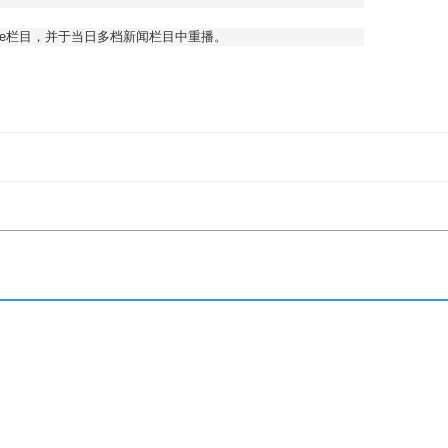
pdate栏目，并于当日多档新闻栏目中重播。